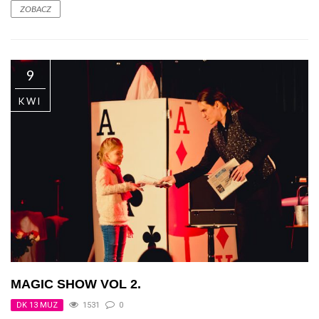
ZOBACZ
9
KWI
MAGIC SHOW VOL 2.
DK 13 MUZ
1531
0