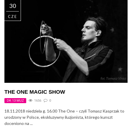
30
CZE
THE ONE MAGIC SHOW
DK 13 MUZ
1656
0
18.11.2018 niedziela g. 16.00 The One – czyli Tomasz Kasprzak to
urodzony w Polsce, ekskluzywny iluzjonista, którego kunszt
doceniono na ...