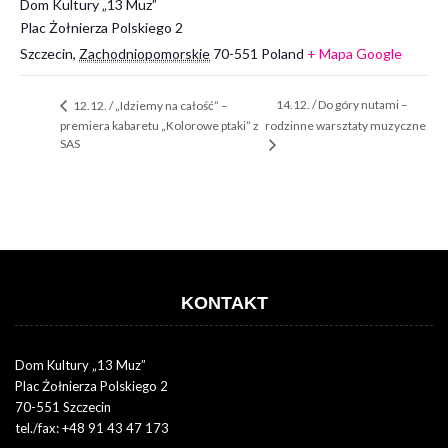
Dom Kultury „13 Muz”
Plac Żołnierza Polskiego 2
Szczecin
,
Zachodniopomorskie
70-551
Poland
+ Mapa Google
14.12. / Do góry nutami –
12.12. / „Idziemy na całość” –
premiera kabaretu „Kolorowe ptaki” z
rodzinne warsztaty muzyczne
SAS
KONTAKT
Dom Kultury „13 Muz”
Plac Żołnierza Polskiego 2
70-551 Szczecin
tel./fax: +48 91 43 47 173