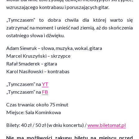
wzruszającego kontrabasu i poruszających gitar.
„Tymczasem” to dobra chwila dla której warto się
zatrzymać na moment i unieść nad ziemią, aż do skończenia
ostatniego słowa i dźwięku.
Adam Siewruk – słowa, muzyka, wokal, gitara
Marcel Kruszyński – skrzypce
Rafał Smaderek – gitara
Karol Nasiłowski – kontrabas
„Tymczasem” na
YT
„Tymczasem” na
FB
Czas trwania: około 75 minut
Miejsce: Sala Kominkowa
Bilety: 40 zł / 50 zł (w dniu koncertu) /
www.biletomat.pl
Nie ma możliwości zakupu biletu na miejscu przed