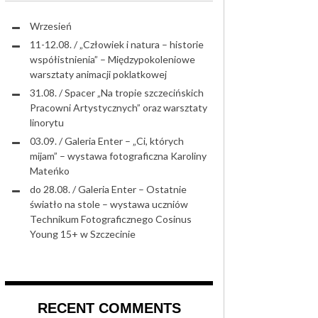
RTYSTYCZNY SENIORÓW DK „13 MUZ
Wrzesień
11-12.08. / „Człowiek i natura – historie
współistnienia” – Międzypokoleniowe
warsztaty animacji poklatkowej
31.08. / Spacer „Na tropie szczecińskich
Pracowni Artystycznych” oraz warsztaty
linorytu
03.09. / Galeria Enter – „Ci, których
mijam” – wystawa fotograficzna Karoliny
Mateńko
do 28.08. / Galeria Enter – Ostatnie
światło na stole – wystawa uczniów
Technikum Fotograficznego Cosinus
Young 15+ w Szczecinie
RECENT COMMENTS