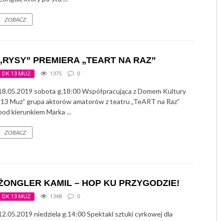
ZOBACZ
„RYSY” PREMIERA „TEART NA RAZ”
DK 13 MUZ
1375
0
18.05.2019 sobota g.18:00 Współpracująca z Domem Kultury
„13 Muz” grupa aktorów amatorów z teatru „TeART na Raz”
pod kierunkiem Marka ...
ZOBACZ
ŻONGLER KAMIL – HOP KU PRZYGODZIE!
DK 13 MUZ
1348
0
12.05.2019 niedziela g.14:00 Spektakl sztuki cyrkowej dla