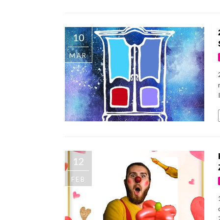
10
MAR
12
FEB