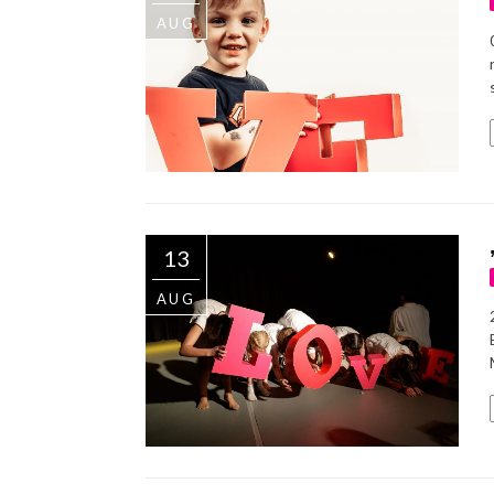
AUG
13
AUG