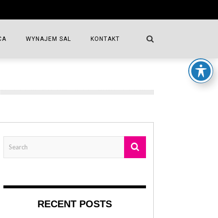
CA
WYNAJEM SAL
KONTAKT
WSPÓŁFINANSOWANIE
WYNAJEM SALI KOMINKOWEJ
WYNAJEM SALI LUSTRZANEJ
AT
 TEATRALNA
URY „13 MUZ”
RECENT POSTS
IORÓW DK „13 MUZ”