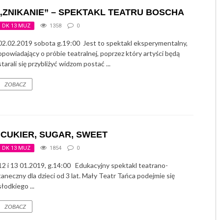
„ZNIKANIE” – SPEKTAKL TEATRU BOSCHA
DK 13 MUZ
1358
0
02.02.2019 sobota g.19:00 Jest to spektakl eksperymentalny,
opowiadający o próbie teatralnej, poprzez który artyści będą
starali się przybliżyć widzom postać ...
ZOBACZ
CUKIER, SUGAR, SWEET
DK 13 MUZ
1854
0
12 i 13 01.2019, g.14:00 Edukacyjny spektakl teatrano-
taneczny dla dzieci od 3 lat. Mały Teatr Tańca podejmie się
słodkiego ...
ZOBACZ