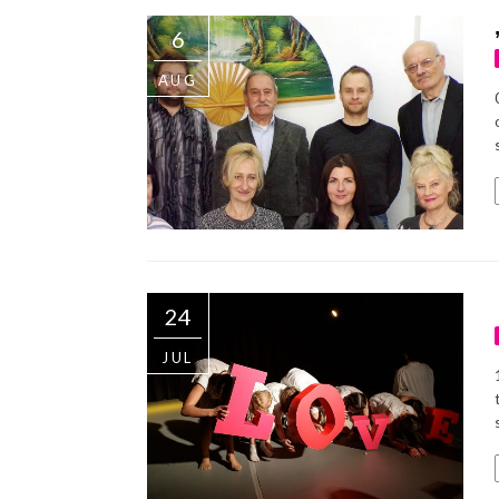
6
AUG
24
JUL