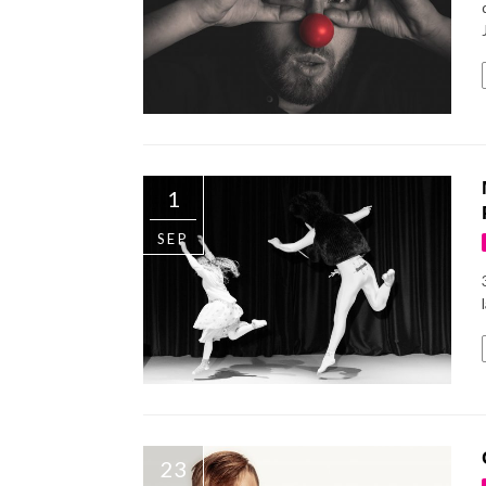
1
SEP
23