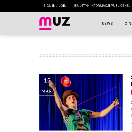
SIGN IN / JOIN
BIULETYN INFORMACJI PUBLICZNEJ
NEWS
O N
WIZ
NAS
ZES
15
REZ
MAR
HIS
SZC
PUB
LOG