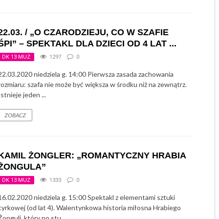
GRUPA POETYCKA „ARS POETICA” / SALON A
22.03. / „O CZARODZIEJU, CO W SZAFIE
TANIEC ORIENTALNY DLA KOBIET
ŚPI” – SPEKTAKL DLA DZIECI OD 4 LAT ...
BIODANZA – TANIEC ŻYCIA
DK 13 MUZ
1297
0
22.03.2020 niedziela g. 14:00 Pierwsza zasada zachowania
BIODANZA DLA SENIORÓW
rozmiaru: szafa nie może być większa w środku niż na zewnątrz.
Istnieje jeden ...
JOGO-PILATES
ZOBACZ
KAMIL ŻONGLER: „ROMANTYCZNY HRABIA
ŻONGULA”
DK 13 MUZ
1333
0
16.02.2020 niedziela g. 15:00 Spektakl z elementami sztuki
cyrkowej (od lat 4). Walentynkowa historia miłosna Hrabiego
Żonguli, który po stu ...