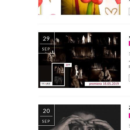
29
SEP
20
SEP