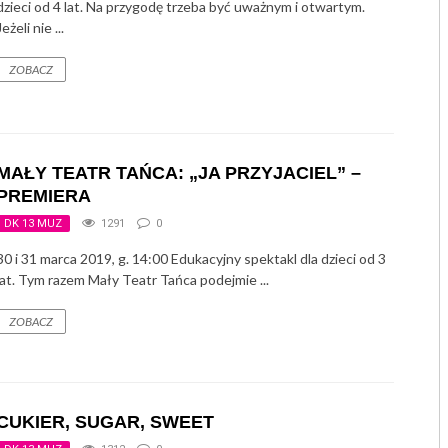
dzieci od 4 lat. Na przygodę trzeba być uważnym i otwartym.
Jeżeli nie ...
ZOBACZ
MAŁY TEATR TAŃCA: „JA PRZYJACIEL” –
PREMIERA
DK 13 MUZ
1291
0
30 i 31 marca 2019, g. 14:00 Edukacyjny spektakl dla dzieci od 3
lat. Tym razem Mały Teatr Tańca podejmie ...
ZOBACZ
CUKIER, SUGAR, SWEET