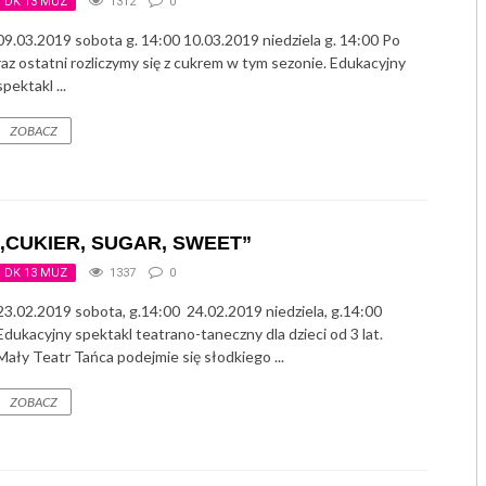
DK 13 MUZ
1312
0
09.03.2019 sobota g. 14:00 10.03.2019 niedziela g. 14:00 Po
raz ostatni rozliczymy się z cukrem w tym sezonie. Edukacyjny
spektakl ...
ZOBACZ
„CUKIER, SUGAR, SWEET”
DK 13 MUZ
1337
0
23.02.2019 sobota, g.14:00 24.02.2019 niedziela, g.14:00
Edukacyjny spektakl teatrano-taneczny dla dzieci od 3 lat.
Mały Teatr Tańca podejmie się słodkiego ...
ZOBACZ