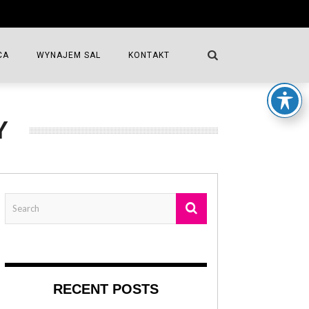
CA
WYNAJEM SAL
KONTAKT
WSPÓŁFINANSOWANIE
WYNAJEM SALI KOMINKOWEJ
Y
WYNAJEM SALI LUSTRZANEJ
AT
 TEATRALNA
URY „13 MUZ”
RECENT POSTS
IORÓW DK „13 MUZ”