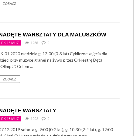
ZOBACZ
NADĘTE WARSZTATY DLA MALUSZKÓW
DK 13 MUZ
1265
0
19.01.2020 niedziela g. 12:00 (0-3 lat) Cykliczne zajęcia dla
dzieci przy muzyce granej na żywo przez Orkiestrę Dętą
„Olimpia”. Celem ...
ZOBACZ
NADĘTE WARSZTATY
DK 13 MUZ
1002
0
07.12.2019 sobota g. 9:00 (0-2 lat), g. 10:30 (2-4 lat), g. 12:00
(4-6 lat) Cykliczne zajęcia dla dzieci przy muzyce ...