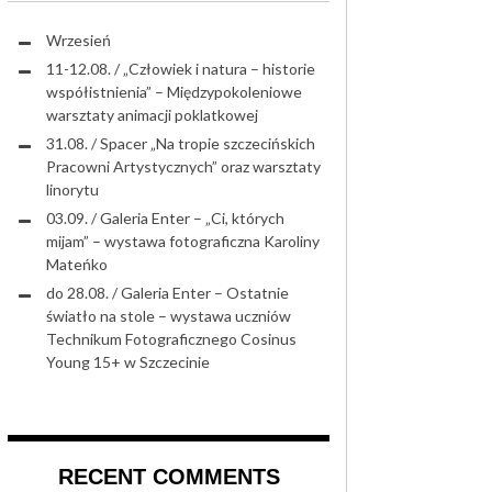
RTYSTYCZNY SENIORÓW DK „13 MUZ
Wrzesień
11-12.08. / „Człowiek i natura – historie
współistnienia” – Międzypokoleniowe
warsztaty animacji poklatkowej
31.08. / Spacer „Na tropie szczecińskich
Pracowni Artystycznych” oraz warsztaty
linorytu
03.09. / Galeria Enter – „Ci, których
mijam” – wystawa fotograficzna Karoliny
Mateńko
do 28.08. / Galeria Enter – Ostatnie
światło na stole – wystawa uczniów
Technikum Fotograficznego Cosinus
Young 15+ w Szczecinie
RECENT COMMENTS