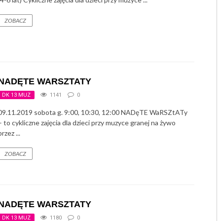
ZOBACZ
NADĘTE WARSZTATY
DK 13 MUZ
1141
0
09.11.2019 sobota g. 9:00, 10:30, 12:00 NADęTE WaRSZtATy
– to cykliczne zajęcia dla dzieci przy muzyce granej na żywo
przez ...
ZOBACZ
NADĘTE WARSZTATY
DK 13 MUZ
1180
0