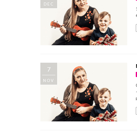
DEC
7
NOV