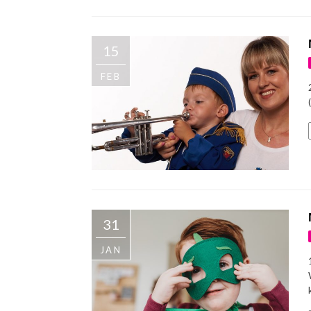
15
FEB
31
JAN