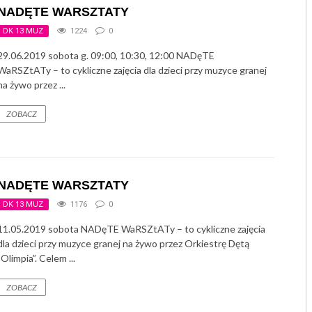
NADĘTE WARSZTATY
DK 13 MUZ
1224
0
29.06.2019 sobota g. 09:00, 10:30, 12:00 NADęTE
WaRSZtATy – to cykliczne zajęcia dla dzieci przy muzyce granej
na żywo przez ...
ZOBACZ
NADĘTE WARSZTATY
DK 13 MUZ
1176
0
11.05.2019 sobota NADęTE WaRSZtATy – to cykliczne zajęcia
dla dzieci przy muzyce granej na żywo przez Orkiestrę Dętą
„Olimpia”. Celem ...
ZOBACZ