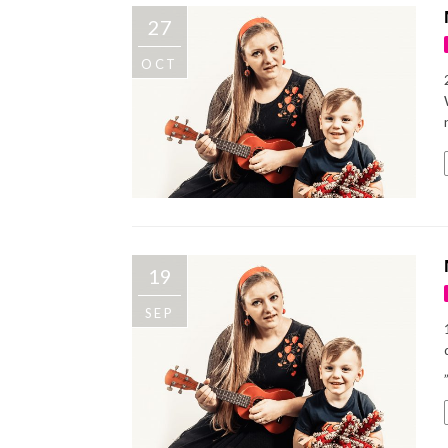
27
OCT
19
SEP