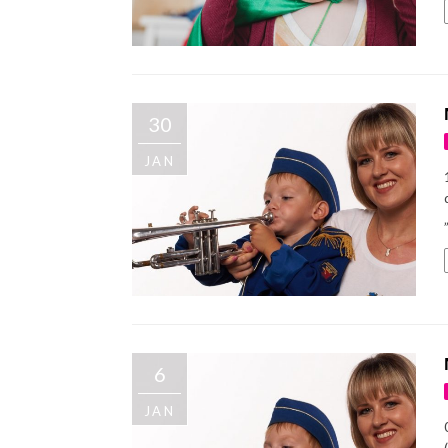
30
JAN
6
JAN