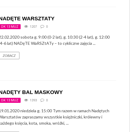
GRUPA POETYCKA „ARS POETICA” / SALON A
NADĘTE WARSZTATY
TANIEC ORIENTALNY DLA KOBIET
DK 13 MUZ
1207
0
BIODANZA – TANIEC ŻYCIA
22.02.2020 sobota g. 9:00 (0-2 lat), g. 10:30 (2-4 lat), g. 12:00
(4-6 lat) NADęTE WaRSZtATy – to cykliczne zajęcia ...
BIODANZA DLA SENIORÓW
ZOBACZ
JOGO-PILATES
NADĘTY BAL MASKOWY
DK 13 MUZ
1393
0
19.01.2020 niedziela g. 15:00 Tym razem w ramach Nadętych
Warsztatów zapraszamy wszystkie księżniczki, królewny i
każdego księcia, kota, smoka, wróżki, ...