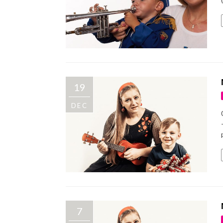
19
DEC
7