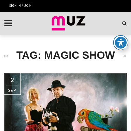
SIGN IN / JOIN
TAG: MAGIC SHOW
2
SEP