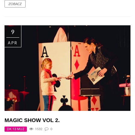
ZOBACZ
9
APR
MAGIC SHOW VOL 2.
DK 13 MUZ
1532
0