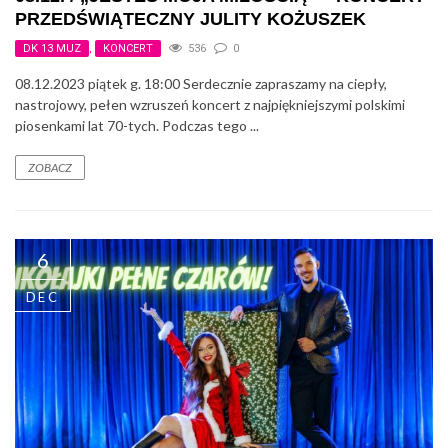
PRZEDŚWIĄTECZNY JULITY KOŻUSZEK
DK 13 MUZ
,
KONCERT
536
0
08.12.2023 piątek g. 18:00 Serdecznie zapraszamy na ciepły,
nastrojowy, pełen wzruszeń koncert z najpiękniejszymi polskimi
piosenkami lat 70-tych. Podczas tego ...
ZOBACZ
6
DEC