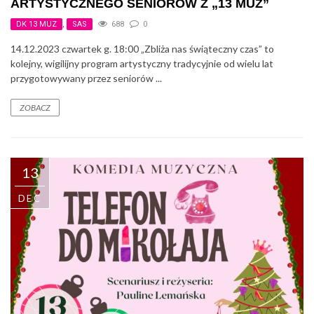
ARTYSTYCZNEGO SENIORÓW Z „13 MUZ”
DK 13 MUZ
,
SAS
688
0
14.12.2023 czwartek g. 18:00 „Zbliża nas świąteczny czas” to
kolejny, wigilijny program artystyczny tradycyjnie od wielu lat
przygotowywany przez seniorów ...
ZOBACZ
13
DEC