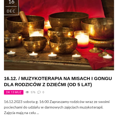
16
DEC
16.12. / MUZYKOTERAPIA NA MISACH I GONGU
DLA RODZICÓW Z DZIEĆMI (OD 5 LAT)
DK 13 MUZ
576
0
16.12.2023 sobota g. 16:00 Zapraszamy rodziców wraz ze swoimi
pociechami do udziału w darmowych zajęciach muzykoterapii.
Zajęcia mają na celu ...