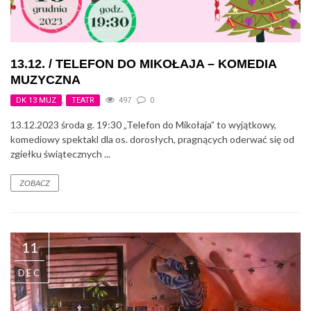
13.12. / TELEFON DO MIKOŁAJA – KOMEDIA
MUZYCZNA
DK 13 MUZ
,
TEATR
497
0
13.12.2023 środa g. 19:30 „Telefon do Mikołaja” to wyjątkowy,
komediowy spektakl dla os. dorosłych, pragnących oderwać się od
zgiełku świątecznych ...
ZOBACZ
11
DEC