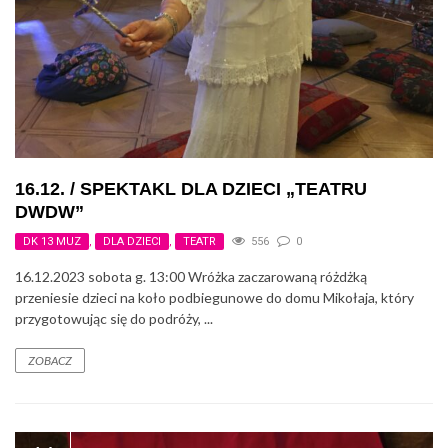
16.12. / SPEKTAKL DLA DZIECI „TEATRU
DWDW”
DK 13 MUZ
,
DLA DZIECI
,
TEATR
556
0
16.12.2023 sobota g. 13:00 Wróżka zaczarowaną różdżką
przeniesie dzieci na koło podbiegunowe do domu Mikołaja, który
przygotowując się do podróży, ...
ZOBACZ