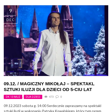
9
DEC
09.12. / MAGICZNY MIKOŁAJ – SPEKTAKL
SZTUKI ILUZJI DLA DZIECI OD 5-CIU LAT
DK 13 MUZ
,
DLA DZIECI
473
0
09.12.2023 sobota g. 14:00 Serdecznie zapraszamy na spektakl
sztuki iluzji w wykonaniu Patryka Kowalskiego, który tym razem