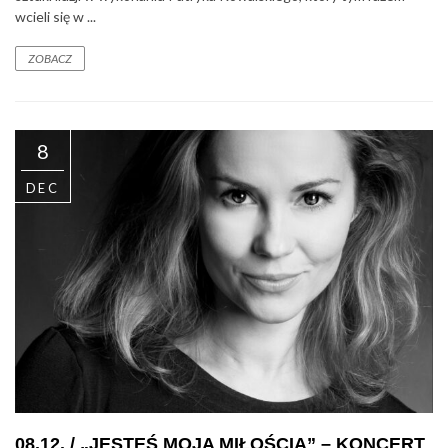
wcieli się w ...
ZOBACZ
8
DEC
08.12. / „JESTEŚ MOJA MIŁOŚCIĄ” – KONCERT