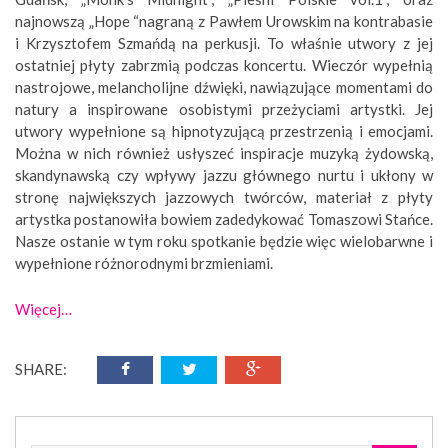
najnowszą „Hope “nagraną z Pawłem Urowskim na kontrabasie
i Krzysztofem Szmańdą na perkusji. To właśnie utwory z jej
ostatniej płyty zabrzmią podczas koncertu. Wieczór wypełnią
nastrojowe, melancholijne dźwięki, nawiązujące momentami do
natury a inspirowane osobistymi przeżyciami artystki. Jej
utwory wypełnione są hipnotyzującą przestrzenią i emocjami.
Można w nich również usłyszeć inspiracje muzyką żydowską,
skandynawską czy wpływy jazzu głównego nurtu i ukłony w
stronę największych jazzowych twórców, materiał z płyty
artystka postanowiła bowiem zadedykować Tomaszowi Stańce.
Nasze ostanie w tym roku spotkanie będzie więc wielobarwne i
wypełnione różnorodnymi brzmieniami.
Więcej…
SHARE: