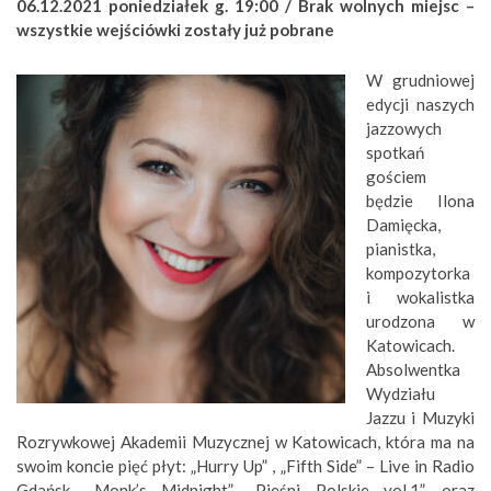
06.12.2021 poniedziałek g. 19:00 / Brak wolnych miejsc –
wszystkie wejściówki zostały już pobrane
W grudniowej
edycji naszych
jazzowych
spotkań
gościem
będzie Ilona
Damięcka,
pianistka,
kompozytorka
i wokalistka
urodzona w
Katowicach.
Absolwentka
Wydziału
Jazzu i Muzyki
Rozrywkowej Akademii Muzycznej w Katowicach, która ma na
swoim koncie pięć płyt: „Hurry Up” , „Fifth Side” – Live in Radio
Gdańsk, „Monk’s Midnight”, „Pieśni Polskie vol.1”, oraz