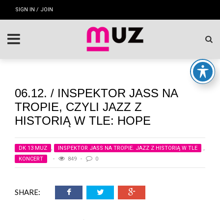
SIGN IN / JOIN
06.12. / INSPEKTOR JASS NA
TROPIE, CZYLI JAZZ Z
HISTORIĄ W TLE: HOPE
DK 13 MUZ
,
INSPEKTOR JASS NA TROPIE. JAZZ Z HISTORIĄ W TLE
,
KONCERT
849
0
SHARE: