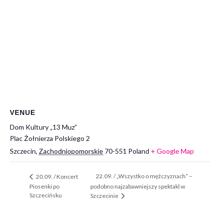
VENUE
Dom Kultury „13 Muz”
Plac Żołnierza Polskiego 2
Szczecin
,
Zachodniopomorskie
70-551
Poland
+ Google Map
22.09. / „Wszystko o mężczyznach” –
20.09. / Koncert
Piosenki po
podobno najzabawniejszy spektakl w
Szczecińsku
Szczecinie